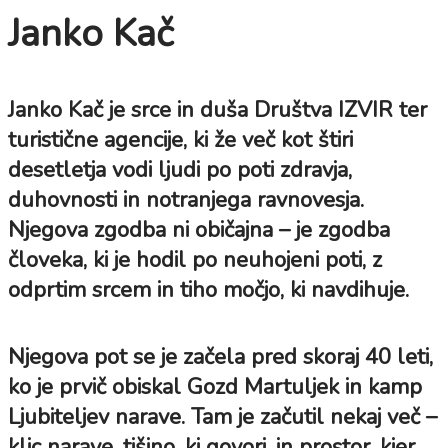
Janko Kač
Janko Kač
je srce in duša Društva IZVIR ter
turistične agencije, ki že več kot štiri
desetletja vodi ljudi po poti zdravja,
duhovnosti in notranjega ravnovesja.
Njegova zgodba ni običajna – je zgodba
človeka, ki je hodil po neuhojeni poti, z
odprtim srcem in tiho močjo, ki navdihuje.
Njegova pot se je začela pred skoraj 40 leti,
ko je prvič obiskal Gozd Martuljek in kamp
Ljubiteljev narave. Tam je začutil nekaj več –
klic narave, tišino, ki govori, in prostor, kjer