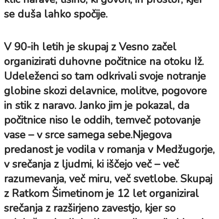
se duša lahko spočije.
V 90-ih letih je skupaj z Vesno začel
organizirati duhovne počitnice na otoku Iž.
Udeleženci so tam odkrivali svoje notranje
globine skozi delavnice, molitve, pogovore
in stik z naravo. Janko jim je pokazal, da
počitnice niso le oddih, temveč potovanje
vase – v srce samega sebe.Njegova
predanost je vodila v romanja v Medžugorje,
v srečanja z ljudmi, ki iščejo več – več
razumevanja, več miru, več svetlobe. Skupaj
z Ratkom Šimetinom je 12 let organiziral
srečanja z razširjeno zavestjo, kjer so