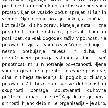
predanostjo in občutkom za človeka soustvarja
prostor, kjer se vsakdo počuti sprejet, slišan in
vreden. Njena prisotnost je nežna, a močna –
kot zelišče, ki tiho zdravi. Mateja je tista, ki zna
prisluhniti med vrsticami, povezati ljudi in
poskrbeti, da vsak dogodek zaživi v polnosti. Na
potovanjih zjutraj vodi ozaveščeno gibanje –
nežno prebujanje telesa in duha, ki
udeležencem pomaga vstopiti v dan z več
prisotnosti, miru in notranje povezanosti. Njena
vodena gibanja so preplet telesne sprostitve,
diha in tihega zavedanja, ki poglobijo izkušnjo
potovanja. Z ljubeznijo do narave, duhovnosti in
skupnosti pomaga soustvarjati duhovne
počitnice, romanja in SREČAnja, ki nosijo pečat
srčnosti. Njeno delo ni le organizacija – je skrb,