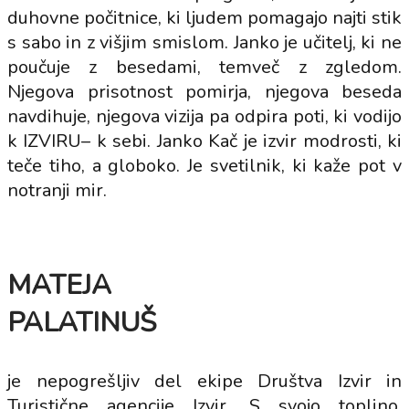
duhovne počitnice, ki ljudem pomagajo najti stik
s sabo in z višjim smislom. Janko je učitelj, ki ne
poučuje z besedami, temveč z zgledom.
Njegova prisotnost pomirja, njegova beseda
navdihuje, njegova vizija pa odpira poti, ki vodijo
k IZVIRU– k sebi. Janko Kač je izvir modrosti, ki
teče tiho, a globoko. Je svetilnik, ki kaže pot v
notranji mir.
MATEJA
PALATINUŠ
je nepogrešljiv del ekipe Društva Izvir in
Turistične agencije Izvir. S svojo toplino,