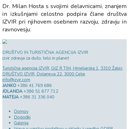
Dr. Milan Hosta s svojimi delavnicami, znanjem
in izkušnjami celostno podpira člane društva
IZVIR pri njihovem osebnem razvoju, zdravju in
ravnovesju.
DRUŠTVO IN TURISTIČNA AGENCIJA IZVIR
izvir zdravja za dušo, telo in planet
Turistična agencija IZVIR, GIZ R TIM, Hmeljarska 1, 3310 Žalec
DRUŠTVO IZVIR, Dolarjeva 22, 3000 Celje
info@izvir.com
JANKO
+386 41 769 686
JOLANDA
+386 51 677 712
MATEJA
+386 31 336 040
Domov
Dogodki
Galerija
Izjava o varstvu podatkov v skladu z uredbo GDPR