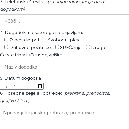
3. Telefonska številka:
(za nujne informacije pred
dogodkom)
4. Dogodek, na katerega se prijavljam:
Zvočna kopel
Svobodni ples
Duhovne počitnice
SREČAnje
Drugo
Če ste izbrali »Drugo«, vpišite:
5. Datum dogodka:
6. Posebne želje ali potrebe:
(prehrana, prenočišče,
gibljivost ipd.)