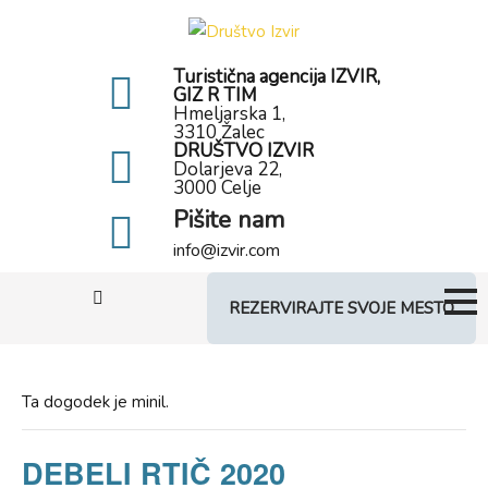
Skip
to
content
Turistična agencija IZVIR,
GIZ R TIM
Hmeljarska 1,
3310 Žalec
DRUŠTVO IZVIR
Dolarjeva 22,
3000 Celje
Pišite nam
info@izvir.com
REZERVIRAJTE SVOJE MESTO
Ta dogodek je minil.
DEBELI RTIČ 2020